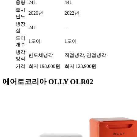
용량
24L
44L
출시
2020년
2022년
년도
냉장
24L
–
실
도어
1도어
1도어
개수
냉각
반도체냉각
직접냉각, 간접냉각
방식
가격
최저 198,000원
최저 123,900원
에어로코리아 OLLY OLR02