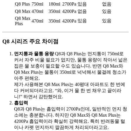
Q8 Plus
750ml
180ml
2700Pa
있음
없음
Q8 Max
470ml
350ml
4200Pa
없음
있음
Q8 Max
있음
있음
470ml
350ml
4200Pa
Plus
Q8 시리즈 주요 차이점
먼지통과 물통 용량
Q8과 Q8 Plus는 먼지통이 750ml로
커서 자주 비울 필요가 없지만, 물통 용량이 작아서 넓은
집은 물 보충이 필요할 수도 있습니다. 반면 Q8 Max와
Q8 Max Plus는 물통이 350ml로 넉넉해서 물걸레 청소가
아주 편해요.
제가 사용해본 Q8 Max Plus는 40평대 아파트도 한 번에
다 커버되더라고요. “와, 이거 물 한 번 채우고 끝이라
니!” 하면서 감탄했어요.
흡입력
Q8과 Q8 Plus는 흡입력이 2700Pa인데, 일반적인 먼지 청
소에는 충분합니다. 하지만 Q8 Max와 Q8 Max Plus는
4200Pa 흡입력이라 확실히 강력해요. 특히 반려동물 털
이나 카펫 먼지까지 깔끔하게 처리되더라고요.