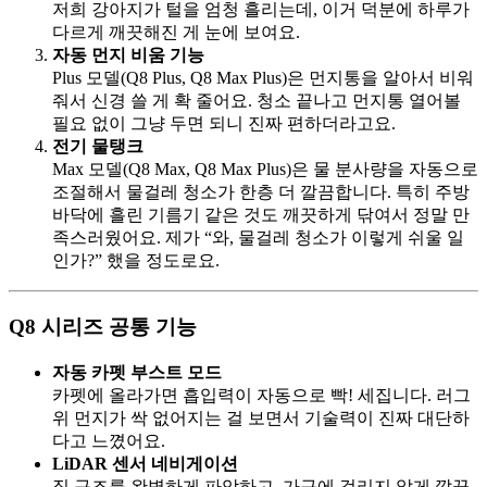
저희 강아지가 털을 엄청 흘리는데, 이거 덕분에 하루가
다르게 깨끗해진 게 눈에 보여요.
자동 먼지 비움 기능
Plus 모델(Q8 Plus, Q8 Max Plus)은 먼지통을 알아서 비워
줘서 신경 쓸 게 확 줄어요. 청소 끝나고 먼지통 열어볼
필요 없이 그냥 두면 되니 진짜 편하더라고요.
전기 물탱크
Max 모델(Q8 Max, Q8 Max Plus)은 물 분사량을 자동으로
조절해서 물걸레 청소가 한층 더 깔끔합니다. 특히 주방
바닥에 흘린 기름기 같은 것도 깨끗하게 닦여서 정말 만
족스러웠어요. 제가 “와, 물걸레 청소가 이렇게 쉬울 일
인가?” 했을 정도로요.
Q8 시리즈 공통 기능
자동 카펫 부스트 모드
카펫에 올라가면 흡입력이 자동으로 빡! 세집니다. 러그
위 먼지가 싹 없어지는 걸 보면서 기술력이 진짜 대단하
다고 느꼈어요.
LiDAR 센서 네비게이션
집 구조를 완벽하게 파악하고, 가구에 걸리지 않게 깔끔