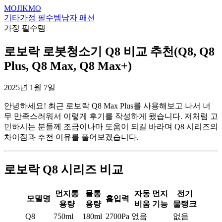
MOJIKMO
기타
가정 필수템
남자 패션
가정 필수템
로보락 로봇청소기 Q8 비교 추천(Q8, Q8
Plus, Q8 Max, Q8 Max+)
2025년 1월 7일
안녕하세요! 최근 로보락 Q8 Max Plus를 사용해보고 나서 너
무 만족스러워서 이렇게 후기를 작성하게 됐습니다. 저처럼 고
민하시는 분들께 조금이나마 도움이 되길 바라며 Q8 시리즈의
차이점과 추천 이유를 풀어보겠습니다.
로보락 Q8 시리즈 비교
먼지통
물통
자동 먼지
전기
모델명
흡입력
용량
용량
비움 기능
물탱크
Q8
750ml
180ml
2700Pa
없음
없음