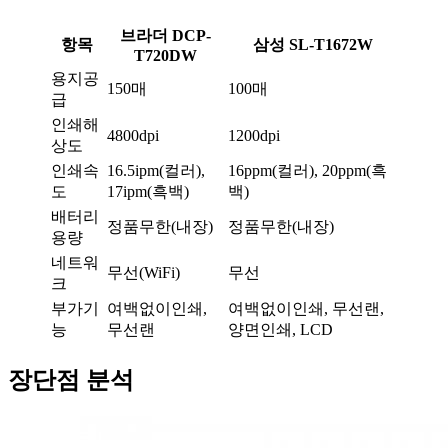
브라더 DCP-
항목
삼성 SL-T1672W
T720DW
용지공
150매
100매
급
인쇄해
4800dpi
1200dpi
상도
인쇄속
16.5ipm(컬러),
16ppm(컬러), 20ppm(흑
도
17ipm(흑백)
백)
배터리
정품무한(내장)
정품무한(내장)
용량
네트워
무선(WiFi)
무선
크
부가기
여백없이인쇄,
여백없이인쇄, 무선랜,
능
무선랜
양면인쇄, LCD
장단점 분석