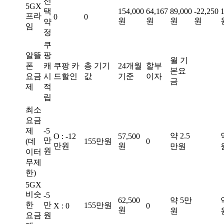
선
5GX
택
154,000
64,167
89,000
-22,250
프라
0
0
원
원
원
원
약
임
정
쿠
알뜰
팡
월 기
폰
캐
쿠팡 카
총 기기
24개월
할부
본요
요금
시
드할인
값
기준
이자
금
제
적
립
최소
요금
제
-5
약 2.5
O : -12
57,500
만
(데
155만원
0
만원
원
만원
원
이터
무제
한)
5GX
비슷
-5
62,500
약 5만
한
만
155만원
X : 0
0
원
원
요금
원