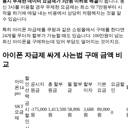
용시 무제한 데이터 요금제가 3만원 이하로 해결
이 됩니다. 통
신 3사를 이용할 경우 무제한 요금제는 최소 약 7만원부터 시
작을 하기에 매달 내는 비용에서 상당히 저렴해지는 것을 알
수 있습니다.
특히 아이폰 자급제를 쿠팡과 같은 쇼핑몰에서 구매를 한다면
24개월 무이자 할부가 가능할 때도 있습니다. 100만원이 넘는
최신 아이폰을 구매하는데 있어 부담도 덜어지는 것이지요.
아이폰 자급제 싸게 사는법 구매 금액 비
교
할
아이
인
공시지
총 할부
월 할부
할부
기본
요금할
폰14
선
원금
원금
금
이자
요금
인
pro
택
공
SKT
시
-175,000
1,413,500
58,896
3,688
89,000
요금
0
원
원
원
원
원
할
제
인