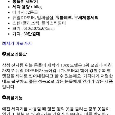
통돌이 세탁기
세탁 용량 : 10kg
에너지 : 2등급
듀얼DD모터, 입체물살,
워블테크
,
무세제통세척
스텐+플라스틱, 플라스틱필터
크기 : 610x1075x675mm
가격 :
30만원대
최저가 바로가기
회오리물살
삼성 전자동 워블 통돌이 세탁기 10kg 모델은 1위 모델과 마찬
가지로 듀얼 DD모터가 들어갑니다. 모터의 힘이 강할수록 빨
랫감을 제대로 씻어내린다고 할 수 있는데요. 가격대가 저렴한
데도 불구하고 좋은 성능으로 많은 분들에게 인기가 많은 제품
입니다.
워블기능
예전 세탁기를 사용할 때 많은 양의 옷을 돌리는 경우 옷들이
엉키고, 부분 덜 씻겨나가는 경우가 있습니다. 이를 방지하고