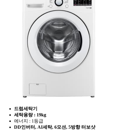
드럼세탁기
세탁용량 : 19kg
에너지 : 1등급
DD인버터, AI세탁, 6모션, 5방향 터보샷