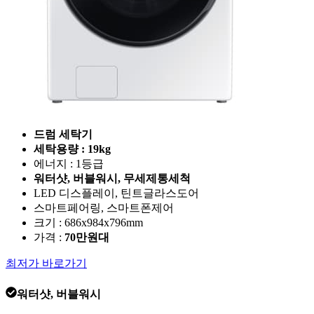
드럼 세탁기
세탁용량 : 19kg
에너지 : 1등급
워터샷, 버블워시, 무세제통세척
LED 디스플레이, 틴트글라스도어
스마트페어링, 스마트폰제어
크기 : 686x984x796mm
가격 :
70만원대
최저가 바로가기
워터샷, 버블워시