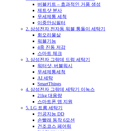
버블키트 – 효과적인 거품 생성
제트샷 분사
무세제통 세척
이중안심필터
2. 삼성전자 전자동 워블 통돌이 세탁기
회오리물살
워블기능
4중 진동 저감
스마트 체크
3. 삼성전자 그랑데 드럼 세탁기
워터샷, 버블워시
무세제통세척
AI 세탁
SmartThings
4. 삼성전자 그랑데 세탁기 이녹스
21kg 대용량
스마트폰 앱 지원
5. LG 트롬 세탁기
인공지능 DD
손빨래 동작 6모션
건조코스 페어링