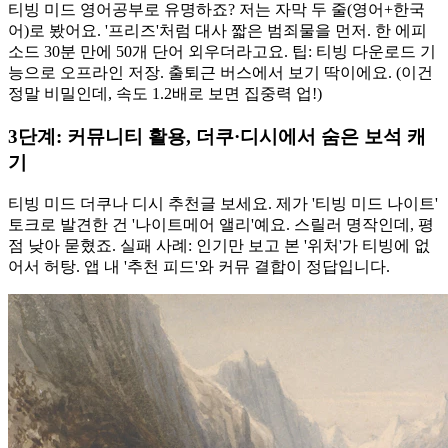
티빙 미드 영어공부로 유명하죠? 저는 자막 두 줄(영어+한국
어)로 봤어요. '프리즈'처럼 대사 짧은 범죄물을 먼저. 한 에피
소드 30분 만에 50개 단어 외우더라고요. 팁: 티빙 다운로드 기
능으로 오프라인 저장. 출퇴근 버스에서 보기 딱이에요. (이건
정말 비밀인데, 속도 1.2배로 보면 집중력 업!)
3단계: 커뮤니티 활용, 더쿠·디시에서 숨은 보석 캐
기
티빙 미드 더쿠나 디시 추천글 보세요. 제가 '티빙 미드 나이트'
토크로 발견한 건 '나이트메어 앨리'예요. 스릴러 명작인데, 평
점 낮아 묻혔죠. 실패 사례: 인기만 보고 본 '위처'가 티빙에 없
어서 허탕. 앱 내 '추천 피드'와 커뮤 결합이 정답입니다.