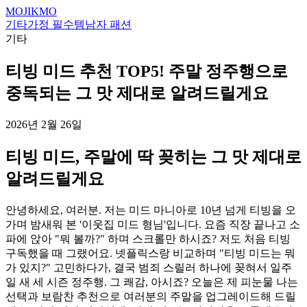
MOJIKMO
기타
가정 필수템
남자 패션
기타
티빙 미드 추천 TOP5! 주말 정주행으로
중독되는 그 맛 제대로 알려드릴게요
2026년 2월 26일
티빙 미드, 주말에 딱 꽂히는 그 맛 제대로
알려드릴게요
안녕하세요, 여러분. 저는 미드 마니아로 10년 넘게 티빙을 오
가며 밤새워 본 '이웃집 미드 형님'입니다. 요즘 직장 끝나고 소
파에 앉아 "뭐 볼까?" 하며 스크롤만 하시죠? 저도 처음 티빙
구독했을 때 그랬어요. 넷플릭스랑 비교하며 "티빙 미드는 뭐
가 있지?" 고민하다가, 결국 범죄 스릴러 하나에 꽂혀서 일주
일 새 세 시즌 정주행. 그 쾌감, 아시죠? 오늘은 제 피눈물 나는
선택과 보람찬 추천으로 여러분의 주말을 업그레이드해 드릴