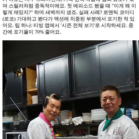
여 스릴러처럼 중독적이에요. 첫 에피소드 봤을 때 "이게 왜 이
렇게 재밌지?" 하며 새벽까지 샜죠. 실패 사례? 로맨틱 코미디
(로코) 기대하고 봤다가 액션에 치중된 부분에서 포기한 적 있
어요. 팁 하나: 티빙 앱에서 '시즌 전체 보기'로 시작하세요. 중
간에 포기율이 70% 줄어요.