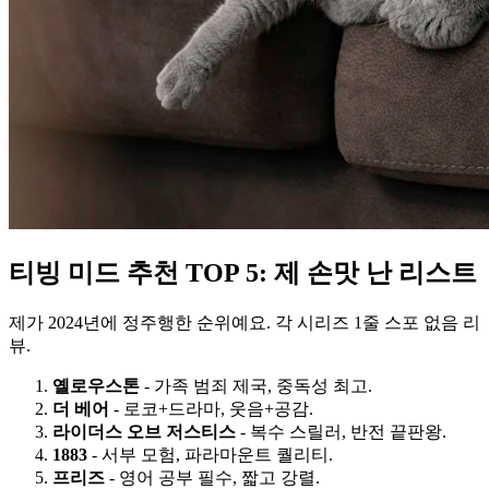
티빙 미드 추천 TOP 5: 제 손맛 난 리스트
제가 2024년에 정주행한 순위예요. 각 시리즈 1줄 스포 없음 리
뷰.
옐로우스톤
- 가족 범죄 제국, 중독성 최고.
더 베어
- 로코+드라마, 웃음+공감.
라이더스 오브 저스티스
- 복수 스릴러, 반전 끝판왕.
1883
- 서부 모험, 파라마운트 퀄리티.
프리즈
- 영어 공부 필수, 짧고 강렬.