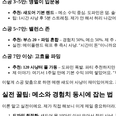
스공 3~5만: 앵벌이 입문용
추천: 섀도어 기본 랜드
– 메소 수익 중심. 도파민은 덤. 솔
팁: 1시간 사냥 후 5분 스트레칭. 제가 안 해서 허리 나갔어
스공 5~7만: 밸런스 존
추천: 부스 20 + 파밍 혼합
– 경험치 50%, 메소 50%. 제
실전: 메이플랜드 워프 후 즉시 사냥. "시간이 돈"이니까요
스공 7만 이상: 고효율 파밍
추천: 120 사냥터 풀 가동
– 도파민 폭발. 파티 추천하지만
제 이야기: 여기서 1주일 만에 기본 수익 10억 쌓았어요. "
이렇게 스공 맞춤으로 하면 메랜 섀도어 사냥이 재미있어져요. 
실전 꿀팁: 메소와 경험치 동시에 잡는 법
이론 말고 실전이에요. 제가 직접 해보니 이게 제일 중요하더라
도파민 최적화
: 섀도어 몹 10마리 이상 모아서 정리 사냥. 