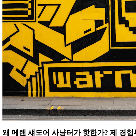
왜 메랜 섀도어 사냥터가 핫한가? 제 경