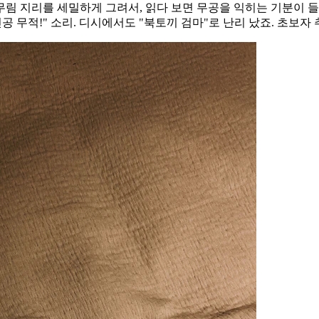
 지리를 세밀하게 그려서, 읽다 보면 무공을 익히는 기분이 들죠. 
공 무적!" 소리. 디시에서도 "북토끼 검마"로 난리 났죠. 초보자 