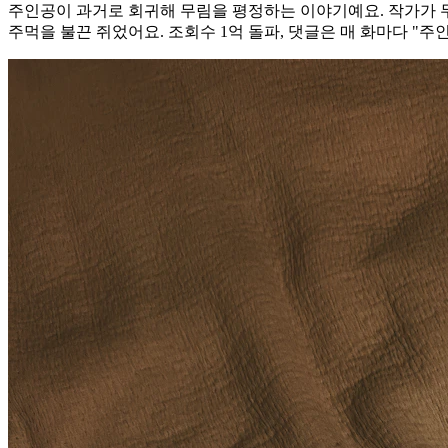
주인공이 과거로 회귀해 무림을 평정하는 이야기예요. 작가가 무림
주먹을 불끈 쥐었어요. 조회수 1억 돌파, 댓글은 매 화마다 "주인