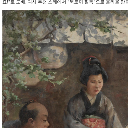
요!"로 도배. 디시 추천 스레에서 "북토끼 필독"으로 올라올 만